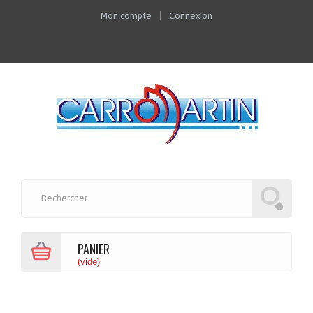
Mon compte
Connexion
PANIER
(vide)