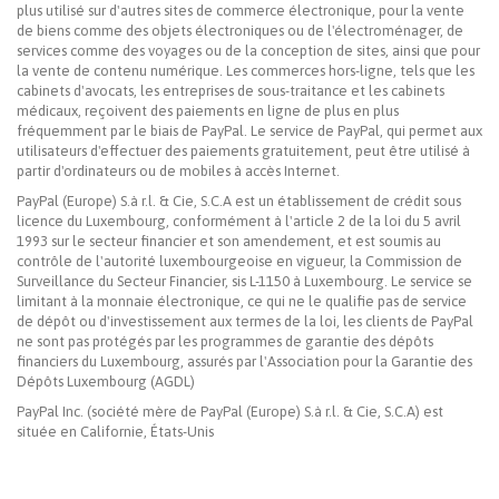
plus utilisé sur d'autres sites de commerce électronique, pour la vente
de biens comme des objets électroniques ou de l'électroménager, de
services comme des voyages ou de la conception de sites, ainsi que pour
la vente de contenu numérique. Les commerces hors-ligne, tels que les
cabinets d'avocats, les entreprises de sous-traitance et les cabinets
médicaux, reçoivent des paiements en ligne de plus en plus
fréquemment par le biais de PayPal. Le service de PayPal, qui permet aux
utilisateurs d'effectuer des paiements gratuitement, peut être utilisé à
partir d'ordinateurs ou de mobiles à accès Internet.
PayPal (Europe) S.à r.l. & Cie, S.C.A est un établissement de crédit sous
licence du Luxembourg, conformément à l'article 2 de la loi du 5 avril
1993 sur le secteur financier et son amendement, et est soumis au
contrôle de l'autorité luxembourgeoise en vigueur, la Commission de
Surveillance du Secteur Financier, sis L-1150 à Luxembourg. Le service se
limitant à la monnaie électronique, ce qui ne le qualifie pas de service
de dépôt ou d'investissement aux termes de la loi, les clients de PayPal
ne sont pas protégés par les programmes de garantie des dépôts
financiers du Luxembourg, assurés par l'Association pour la Garantie des
Dépôts Luxembourg (AGDL)
PayPal Inc. (société mère de PayPal (Europe) S.à r.l. & Cie, S.C.A) est
située en Californie, États-Unis