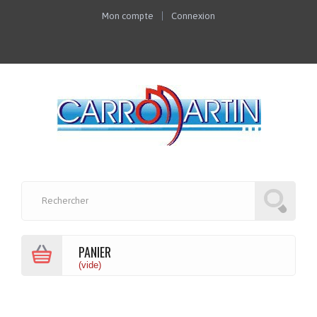
Mon compte
Connexion
PANIER
(vide)