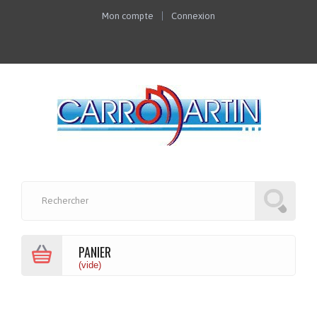
Mon compte
Connexion
PANIER
(vide)